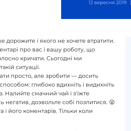
12 вересня 2019
уже дорожите і якого не хочете втратити.
ентарі про вас і вашу роботу, що
голосно кричати. Сьогодні ми
акій ситуації.
ати просто, але зробити — досить
пособом: глибоко вдихніть і видихніть
з. Налийте смачний чай і з'їжте
 негатив, дозвольте собі позлитися. 😤
а і його коментарів. Тільки коли