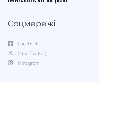
вбивають конверсію
Соцмережі
Facebook
X (ex Twitter)
Instagram