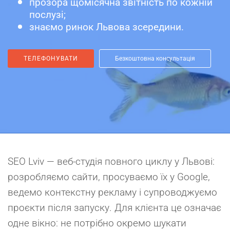
прозора щомісячна звітність по кожній
послузі;
знаємо ринок Львова зсередини.
ТЕЛЕФОНУВАТИ
Безкоштовна консультація
SEO Lviv — веб-студія повного циклу у Львові:
розробляємо сайти, просуваємо їх у Google,
ведемо контекстну рекламу і супроводжуємо
проєкти після запуску. Для клієнта це означає
одне вікно: не потрібно окремо шукати