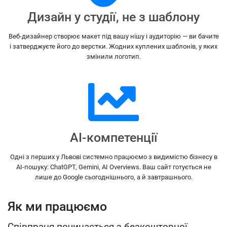
Дизайн у студії, не з шаблону
Веб-дизайнер створює макет під вашу нішу і аудиторію — ви бачите
і затверджуєте його до верстки. Жодних куплених шаблонів, у яких
змінили логотип.
AI-компетенції
Одні з перших у Львові системно працюємо з видимістю бізнесу в
AI-пошуку: ChatGPT, Gemini, AI Overviews. Ваш сайт готується не
лише до Google сьогоднішнього, а й завтрашнього.
Як ми працюємо
Співпраця починається з безкоштовної