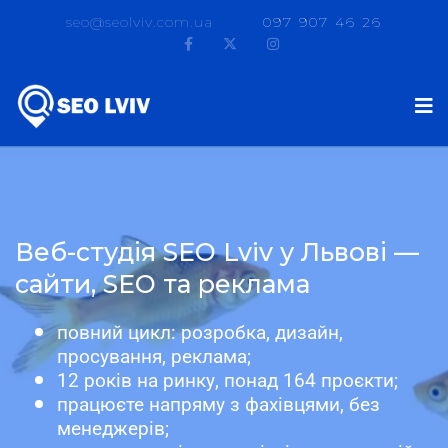
seo@seolviv.com.ua
097 907 46 26
Веб-студія SEO Lviv у Львові —
сайти, SEO та реклама
повний цикл: розробка, дизайн,
просування, реклама;
12 років на ринку, понад 164 проєкти;
працюєте напряму з фахівцями, без
менеджерів;